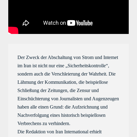
Der Zweck d
e
r 
Abschaltung
 von 
Strom und Internet 
im Iran 
ist
 nicht nur 
eine
 „Sicherheitskontrolle“, 
sondern auch die Verschleierung der Wahrheit. Die 
Lähmung der Kommunikation, die beispiellose 
Schließung der 
Zeitungen, 
die 
Zensur 
und 
Einschüchterung von Journalisten und 
Augenz
eugen 
haben alle einen Grund
: die Aufzeichnung und 
Nachverfolgung eines historisch 
beispiellosen
Verbrechens zu verhindern. 
Die R
edaktion von Iran International 
erhielt