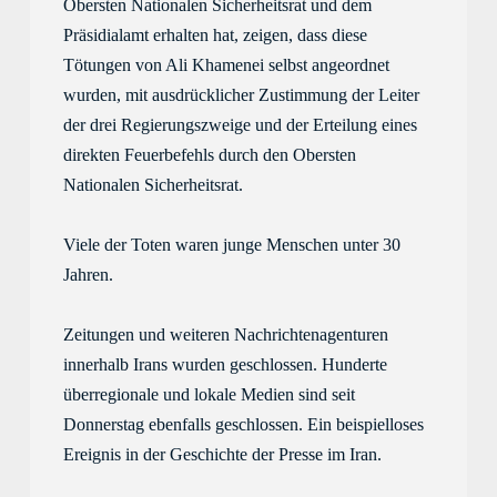
Obersten Nationalen Sicherheitsrat und dem 
Präsidialamt erhalten hat, zeigen, dass diese 
Tötung
en
 von Ali Khamenei selbst angeordnet 
wurde
n
, mit ausdrücklicher Zustimmung der Leiter 
der drei Regierungszweige und der Erteilung eines 
direkten Feuerbefehls durch den Obersten 
Nationalen Sicherheitsrat. 
V
iele der Toten waren junge Menschen unter 30 
Jahren. 
Zeitungen und weiteren Nachrichten
agenturen
innerhalb Iran
s
wurden geschlossen. Hunderte 
überregionale und lokale 
Medien
sind
 seit 
Donnerstag 
ebenfalls 
geschlossen. 
E
in beispielloses 
Ereignis in der Geschichte der Presse 
im Iran
. 