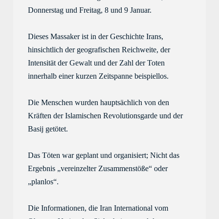
Donnerstag und Freitag, 8 und 
9
 Januar. 
D
ieses Massaker ist in der Geschichte Irans, 
hinsichtlich der geografischen Reichweite, der 
Intensität der Gewalt und der Zahl der Toten 
in
nerhalb
 eine
r
 kurzen Zeit
spanne
 beispiellos. 
D
ie 
Menschen
wurden
 hauptsächlich von den 
Kräften der Islamischen Revolutionsgarde und der 
Basij getötet. 
Das
 Töten war 
geplant und
 organisiert; Nicht das 
Ergebnis „vereinzelter Zusammenstöße“ 
oder 
„planlos“. 
Die
 Informationen, die Iran International vom 