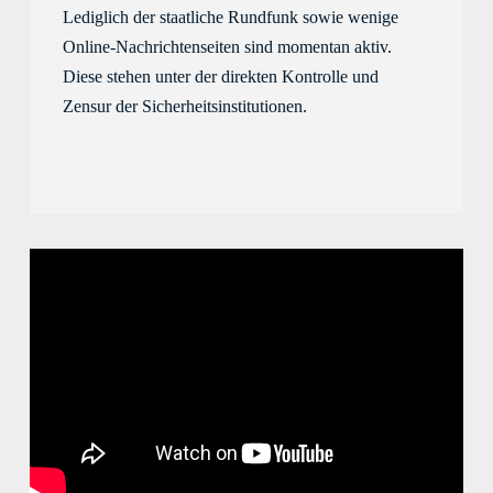
Lediglich 
der
staatliche Rundfunk 
sowie 
wenige 
Online
-
Nachrichten
seiten
si
nd
momentan
 aktiv. 
Diese
 stehen unter der direkten Kontrolle und 
Zensur der Sicherheitsinstitutionen. 