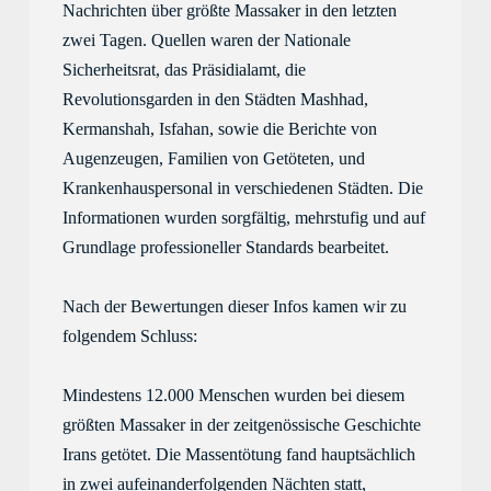
Nachrichten über gr
ö
ß
t
e Massaker i
n den letzten 
zwei Tagen. 
Quellen 
waren der
Nationale 
Sicherheitsrat, 
das 
Präsidialamt, 
die 
Revolutionsgarden in den Städten Mashhad, 
Kermanshah, 
Isfahan, 
sowie 
die 
Berichte
 von 
Augenzeugen, Familien 
von
 Getöteten, 
und 
Krankenhauspersonal
 in verschiedenen Städten. 
Die
Informationen wurden sorgfältig, mehrstufig und auf 
Grundlage professioneller Standards 
bearbe
itet
. 
Nach 
der 
Bewertungen 
dieser Infos
 kamen wir zu 
folgende
m
 Schluss: 
M
indestens 12.000 Menschen wurden bei d
iesem
gr
ö
ß
t
en Massaker in der 
zeitgenössische
 Geschichte 
Irans getötet. 
Die Mass
entötung
 fand
 hauptsächlich 
in zwei aufeinanderfolgenden Nächten 
statt
, 