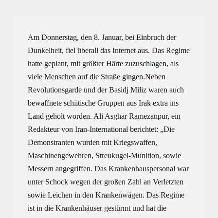
A
m Donnerstag, 
den 
8. Januar,
bei Einbruch der 
Dunkelheit
, 
fiel überall 
das
Internet aus. 
Das Regime 
hatte geplant, 
mit größter Härte
 zu
zu
schlagen, 
als
viele Menschen auf die Straße 
gingen
.
Neben 
Revolutionsgarde 
und 
der
 Basidj Miliz waren auch 
bewaffnete schiitische Gruppe
n
 aus Irak extra 
ins 
Land geholt worden
. 
Ali Asghar Ramezanpur, e
in 
Redakteur von Iran-International 
berichtet
: 
„Die 
Demonstranten wurden mit Kriegswaffen, 
Maschinengewehren
,
 Streukugel-
Munitio
n, sowie 
Messer
n
 angegriffen. 
Das
 Krankenhauspersonal war 
unter Schock wegen der großen 
Z
ahl an Verletzten 
sowie
 Leichen in den Krankenwägen. Das Regime 
ist
in 
die
 Krankenhäuser gestürmt und 
hat 
die 