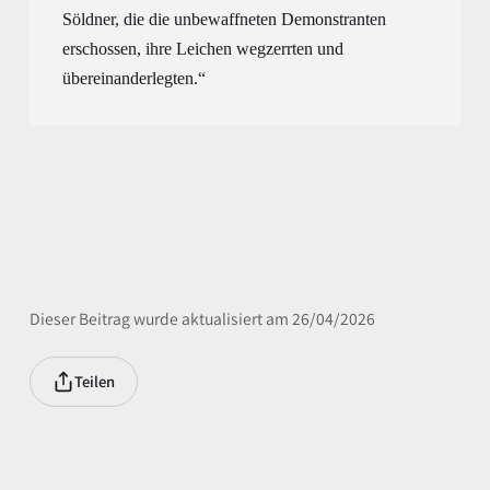
Söldner, die die unbewaffneten Demonstranten 
erschossen, ihre Leichen 
weg
zerrt
en
 und 
ü
bereina
n
der
legten
.“
Dieser Beitrag wurde aktualisiert am 26/04/2026
Teilen