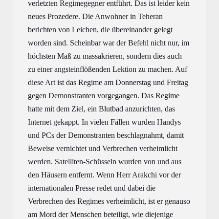
verletzten Regimegegner entführt. 
Das ist leider kein 
neues Prozedere. 
Die Anwohner in Teheran 
berichten von Leichen, die übereinander gelegt 
worden 
sind
. 
Scheinbar war der Befehl nicht nur, im
höchste
n
M
aß 
zu massakrieren
, sondern 
dies auch
zu einer 
angsteinflößenden
 Lektion 
zu machen
. Auf 
diese Art ist das Regime am Donnerstag 
und
 Freitag 
gegen Demonstranten 
vor
ge
g
angen. Das Regime 
hatte mit dem Ziel, ein Blutbad 
anzurichten
, das 
Internet gekappt. In vielen Fällen wurden Handys 
und PCs der Demonstranten beschlagnahmt, 
damit 
Beweise vernichte
t
 und Verbrechen verheimlich
t 
werden
. 
Satelliten-
S
chüsseln wurden 
von und 
aus 
den Häusern 
entfernt. 
Wenn Herr Ara
k
chi vor 
der
internationalen Presse redet und 
dabei die
Verbrechen des Regimes
 verheimlicht, ist er genauso 
am
 Mord d
er Menschen
 beteiligt, wie diejenige 